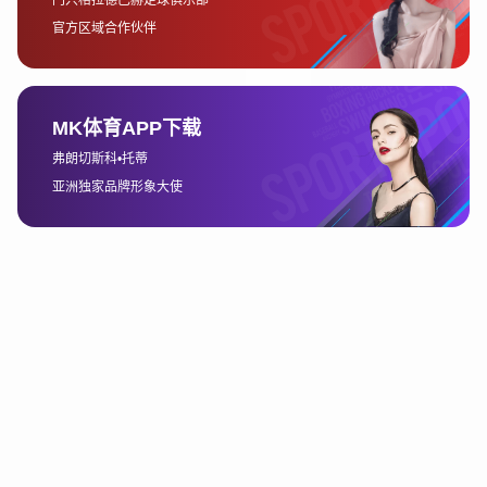
此外，足博体育还通过虚拟现实（VR）技术和增强现实（AR）技术
的引入，打破了传统观看体育赛事的局限。用户可以通过VR设备身
临其境地感受比赛的现场氛围，仿佛置身于体育场馆中，这种沉浸
式的体验无疑增强了用户的参与感。
米兰体育平台
平台还设置了丰富的社交功能，用户可以在观看比赛的同时与好友
进行实时互动，分享对比赛的看法和预测，甚至进行实时竞猜。这
种社交化的设计不仅提高了平台的用户粘性，也使得体育赛事不再
仅仅是观看和竞猜，而是成为了一种社交娱乐的体验。
3、智能竞猜功能：科技引领未来
的竞猜方式
足博体育的智能竞猜功能是其平台的亮点之一。通过人工智能和大