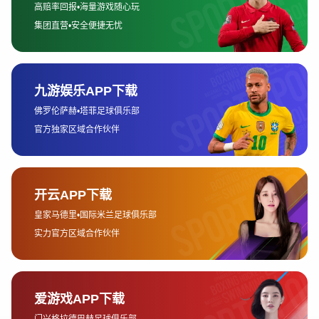
更加高效。足博体育通过AI算法对历史赛事数据进行深度分析，从
而预测未来比赛的走势和可能的结果，帮助用户做出更为科学和合
理的竞猜决策。
此外，云计算的引入不仅为平台的稳定性和安全性提供了保障，还
支持了大规模的用户互动和赛事数据实时更新。通过这些创新技
术，足博体育不仅提升了平台的技术水平，还为用户带来了更加流
畅和安全的使用体验。
2、多元赛事互动：增强用户参与
感和体验感
足博体育在打造赛事互动体验时，始终注重用户的参与感和互动
性。平台通过设立多个互动功能，如赛事直播、实时评论、竞猜互
动等，用户不仅可以观看比赛，还能通过互动环节与其他用户进行
实时交流，增加了赛事的趣味性。