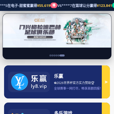
产品展示
首页
Our Projects