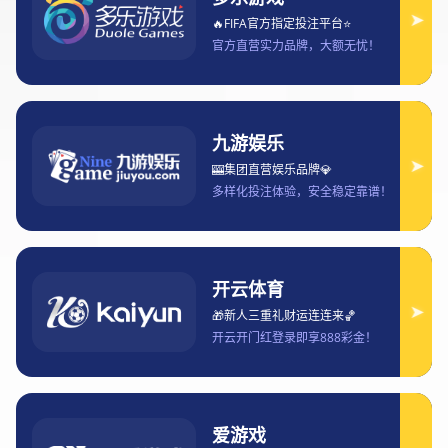
足博体育引领数字化浪潮打造多元赛事
互动与智能竞猜新体验平台
2026-06-05 18:12:55
文章摘要：足博体育以数字化浪潮为基础，打造了一个全新的赛事
互动与智能竞猜平台，为广大用户提供了多元化的体育赛事体验。
这一平台不仅仅是传统体育竞猜的延伸，更是集互动娱乐、智能推
荐和数据分析于一体的全新体验空间。本文将从四个方面对足博体