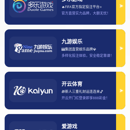
《探索LOL热门官网最新动态：赛事、
英雄更新及社区活动全方位解析》
2026-02-28 17:57:13
《英雄联盟》作为全球最具影响力的多人在线竞技游戏之一，其官
方网站不仅是信息发布的平台，更是连接玩家、赛事、开发者与社
区的重要桥梁。通过官网，玩家可以第一时间掌握全球赛事动态，
深入了解英雄更新背后的设计理念，并参与丰富多彩的社区活动，