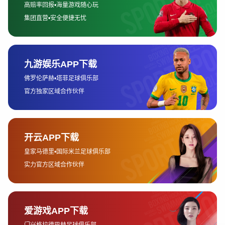
随着电竞产业的不断成熟，官网对赛事的呈现方式也越来越专业
化。官网会发布赛前分析文章，对热门战队进行战术解析，并通过
数据图表展示选手的关键表现指标，例如击杀参与率、伤害输出比
例以及视野控制能力。这些内容不仅满足了普通玩家的观赛需求，
也为电竞爱好者提供了更专业的分析视角。
此外，官网还会通过专题页面回顾重要赛事的精彩瞬间，包括关键
团战、经典翻盘以及选手的高光操作。这些内容不仅具有观赏价
值，还成为电竞文化的重要组成部分。通过官网的系统整理，赛事
不再只是短暂的比赛，而成为可回顾、可研究、可传播的电竞历
史。
官网还特别强调全球赛事的统一性与多样性，通过展示不同赛区的
风格差异，让玩家了解到不同地区的战术特色。例如，有的赛区注
重运营节奏，有的赛区偏向激进对抗，这种差异不仅丰富了比赛观