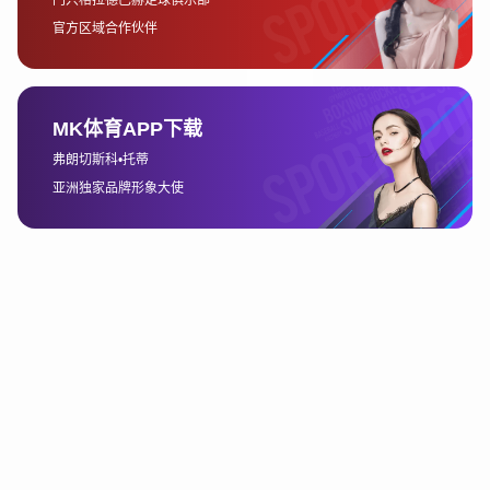
赏性，也推动了整个电竞战术体系的发展。
英雄更新机制解析
英雄更新是《英雄联盟》保持游戏活力的重要手段，而官网则是玩
家了解更新内容的首要渠道。每次版本更新，官网都会发布详细的
更新公告，包括英雄数值调整、技能机制变化以及装备改动。这些
信息对于玩家制定游戏策略具有重要意义，也帮助玩家更快适应新
版本。
除了简单的数值变化说明，官网还会发布开发者日志，详细解释更
新背后的设计思路。例如，当某个英雄过于强势时，开发团队会说
明调整的目标是降低其统治力，同时保持其玩法特色。这种透明化
的沟通方式增强了玩家对游戏平衡调整的理解，也减少了玩家的不
满情绪。