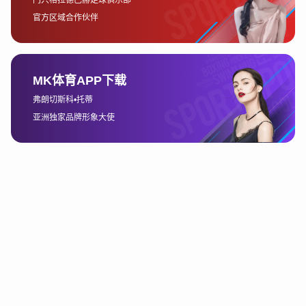
豪门球队的走势往往与多线作战密切相关。欧战压力、轮换策略都
会直接影响联赛表现，这些因素在排名变化中得到了充分体现，为
球迷解读走势提供了现实依据。
中小球队的走势更具戏剧性。部分球队通过针对性引援和明确战
术，在短时间内实现排名跃升，免费排名成为观察“黑马”成长轨迹的
最佳窗口。
伤病和赛程密集度也是影响走势的重要变量。排名的突然下滑或反
弹，往往与核心球员状态直接相关，结合免费数据分析，可以更理
性地看待球队表现。
3、关键数据看点分析
免费意甲排名不仅是积分的简单罗列，更是多项数据的综合体现。