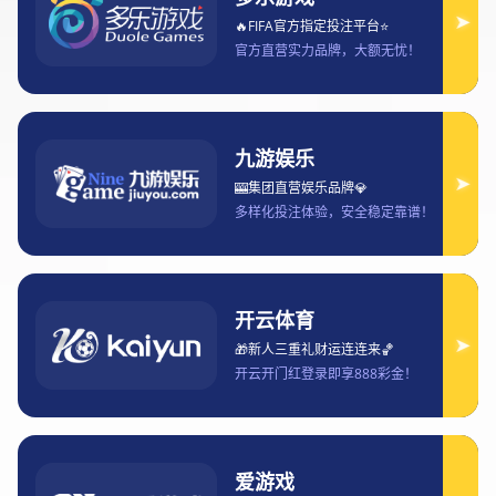
免费意甲排名全面解析最新赛季球队走
势与数据看点深度前瞻球迷必看指南
2026-02-10 19:35:09
文章摘要的内容：
本篇文章以“免费意甲排名全面解析最新赛季球队走势与数据看点深
度前瞻球迷必看指南”为核心主题，系统梳理和分析了新赛季意甲联
赛的整体格局、球队走势、关键数据以及未来发展趋势。文章将免