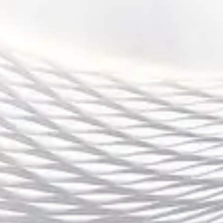
4、奖金与优惠政策分析
在竞争激烈的彩票平台市场中，奖金和优惠政策是吸引新玩家和保
持老玩家的重要手段。许多平台都会提供丰厚的欢迎奖金，如存款
匹配、免费旋转等。通过这些奖励，玩家可以在初次入场时获得更
多的游戏资金，增加获胜的机会。
除了欢迎奖金，一些平台还会定期举行促销活动，如返现、充值奖
励、VIP计划等，帮助玩家在长期游戏中享受更多的福利。这些优惠
政策不仅增加了平台的吸引力，也提高了玩家的参与度和粘性。
然而，在选择平台时，玩家也需要注意奖金和优惠的具体条款。一
些平台的优惠可能存在较高的投注要求，玩家在领取奖金之前必须
满足一定的条件。因此，玩家在选择平台时，应该详细了解每个优
惠活动的规则，避免因不明确的条款而产生误解。