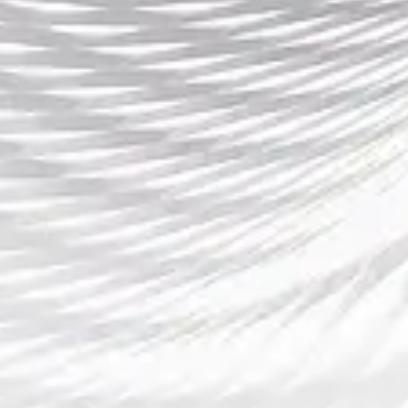
了观看西甲比赛的乐趣。通过这一系列智能化的服务，优酷极大地
提升了球迷们的观看体验。
总结：
综上所述，优酷平台为广大西甲球迷提供了多种便捷的观看方式，
无论是全程观看比赛、获取精彩集锦，还是享受智能推荐系统，用
户都能在优酷上找到适合自己的观看方式。通过购买会员、订阅赛
事内容以及利用优酷的个性化推荐，球迷们不仅能够获得优质的观
看体验，还能通过平台提供的多样化服务更加轻松地享受西甲联
赛。
对于西甲的忠实粉丝来说，优酷无疑是一个理想的观看平台。通过
合理订阅和利用优酷的各种功能，球迷们可以轻松掌握西甲联赛的