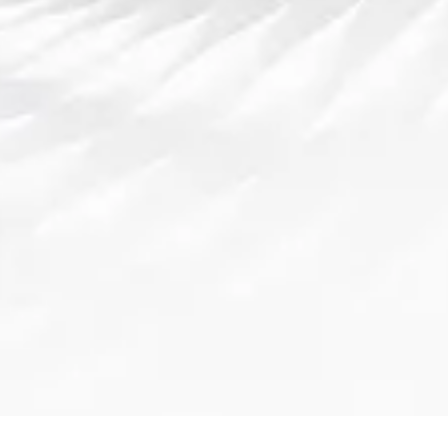
最新动态，随时观看到自己喜欢的球队比赛，享受每一场比赛带来
的激情和刺激。在未来，随着技术的不断进步，优酷可能还会推出
更多新的功能，进一步提升球迷们的观看体验。
优酷是否提供意甲比赛的解说服务及相关观看方式解
析
2025-09-03
随着全球足球赛事的逐渐增多，意大利足球甲级联赛（Serie A）作
为世界顶级足球赛事之一，吸引了大量球迷的关注。近年来，随着
视频平台的崛起，优酷等视频网站逐渐成为许多球迷观看比赛的重