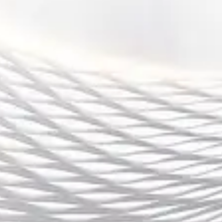
4、如何利用优酷的推荐系统提高
观看体验
为了提升用户的观看体验，优酷平台还提供了智能推荐系统。通过
大数据分析，优酷能够根据用户的观看历史、搜索习惯以及喜欢的
球队或球员，推送个性化的西甲赛事内容。这使得球迷们能够更加
精准地找到自己感兴趣的比赛和集锦。
比如，如果你是巴萨或皇马的忠实粉丝，优酷会通过系统自动推送
这两支球队的比赛和精彩时刻集锦。此外，优酷的算法还能够根据
赛事的热度来推荐最受关注的比赛，确保用户不会错过任何一场值
得观看的比赛。
此外，优酷的推荐系统还包括了社交互动的功能，用户可以与其他
球迷一起讨论比赛、分享集锦，甚至参与投票、竞猜等活动，增加