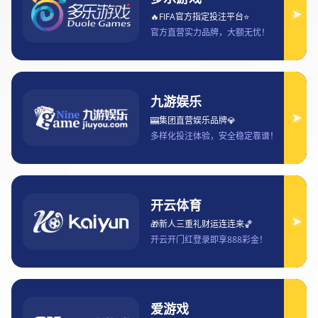
如何通过优酷观看西甲联赛全程比赛和
精彩集锦详细指南
2025-09-05 17:49:02
随着西甲联赛的火热进行，越来越多的球迷开始关注如何通过优酷
平台观看西甲全程比赛和精彩集锦。优酷作为国内领先的视频平台
之一，为广大球迷提供了便捷的观看体验。本文将详细为大家介绍
如何在优酷上观看西甲联赛的全程比赛、精彩集锦，帮助球迷们不