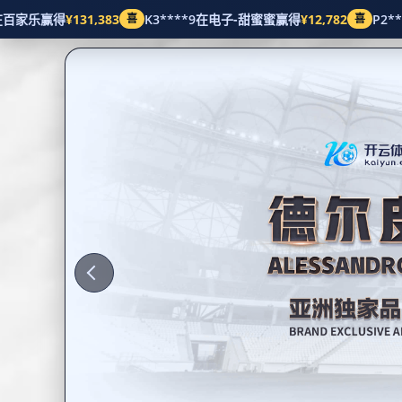
了解这个行业的最新资讯以及最新的技术难题解答
解读米兰体育
产品展示
新闻
新闻中心