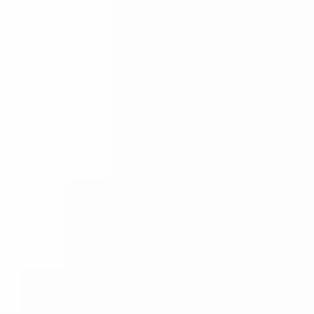
与沙尔克零四宿命对决续写足
球传奇篇
2026-07-24
足球训练教学视频解析提升球
员基本技术与实战能力全面进
阶指南
2026-07-23
足球名宿退役后的精彩人生从
绿茵场到平凡生活的华丽转身
岁月新篇章
2026-07-22
葡萄牙黄金一代辉煌岁月从菲