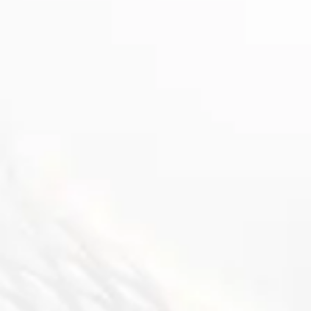
保级大战不仅仅是球员在场上的拼搏，也往往充满了战术
可能多地拿分，而每一场与保级对手的直接对话都至关重
功留在德甲的关键。
4、关键球员：个人表现对赛
除了团队的表现外，德甲赛季中的一些关键球员的个人表
例，他不仅在进攻端为球队提供了大量的进球支持，还在
中，莱万的两粒进球直接帮助拜仁锁定胜局，从而进一步
不仅是拜仁，其他球队的关键球员也在各自的比赛中发挥了
技术为球队攻破对手防线立下了赫赫战功。恩昆库的进球
的关键表现往往能改变比赛的走势。
这些关键球员的突出表现无疑对赛季走势产生了直接影响