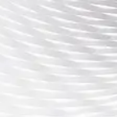
《CSGO赛事大热趋势分析
写这篇关于《CSGO赛事大热趋势
会按照你的要求一步步来完成这篇文
文章摘要的内...
意甲赛事精彩纷呈 即刻加
意甲联赛作为世界足坛的传统豪门
烈程度、技术的精湛性、战术的丰
点。本文将从四个方面进...