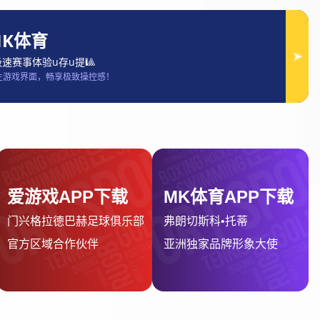
解读米兰体育
产品展示
新闻中心
服务方向
找到米兰体育平台
最新内容
鲁尔区德比烽火再燃多特蒙德